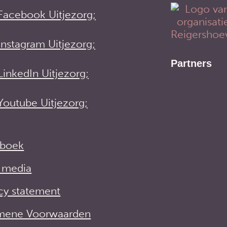
Facebook Uitjezorg;
Instagram Uitjezorg;
Partners
LinkedIn Uitjezorg;
Youtube Uitjezorg;
iboek
e media
cy statement
mene Voorwaarden