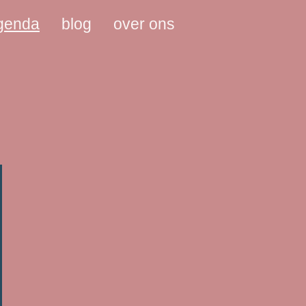
agenda
blog
over ons