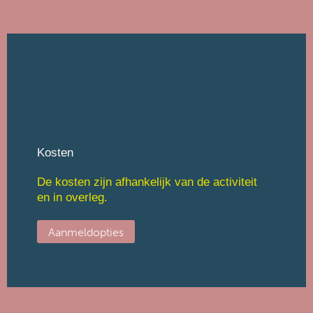
Kosten
De kosten zijn afhankelijk van de activiteit
en in overleg.
Aanmeldopties
Nu aanmelden