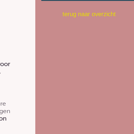
terug naar overzicht
voor
.
re
egen
on