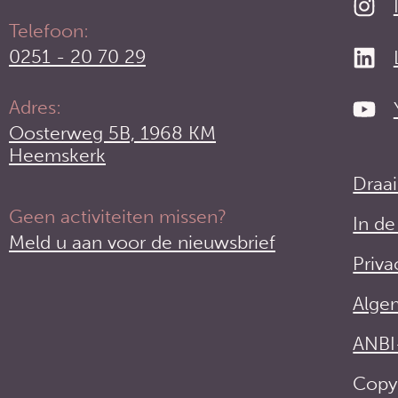
Telefoon:
0251 - 20 70 29
Adres:
Oosterweg 5B, 1968 KM
Heemskerk
Draa
Geen activiteiten missen?
In d
Meld u aan voor de nieuwsbrief
Priva
Alge
ANBI
Copy