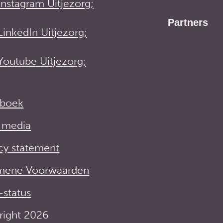
Instagram Uitjezorg;
Partners
LinkedIn Uitjezorg;
Youtube Uitjezorg;
iboek
e media
cy statement
mene Voorwaarden
-status
right 2026