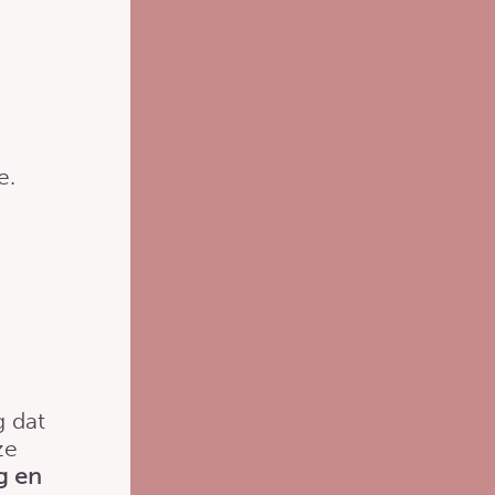
e.
g dat
ze
ng en