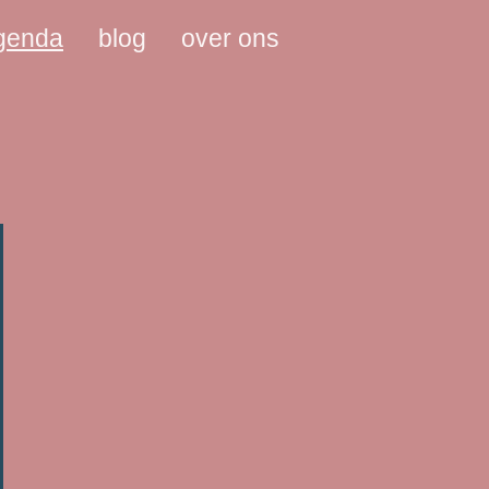
agenda
blog
over ons