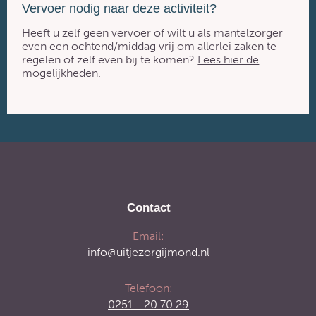
Vervoer nodig naar deze activiteit?
Heeft u zelf geen vervoer of wilt u als mantelzorger
even een ochtend/middag vrij om allerlei zaken te
regelen of zelf even bij te komen?
Lees hier de
mogelijkheden.
Contact
Email:
info@uitjezorgijmond.nl
Telefoon:
0251 - 20 70 29