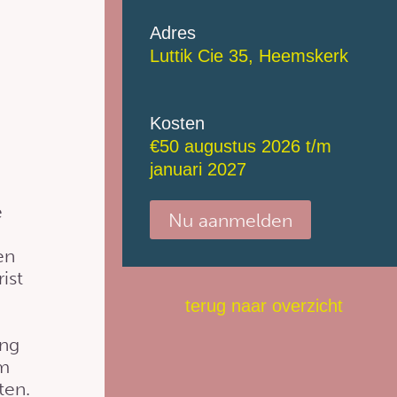
Adres
Luttik Cie 35, Heemskerk
Kosten
€
50
augustus 2026 t/m
januari 2027
e
Nu aanmelden
en
ist
terug naar overzicht
ing
om
ten.