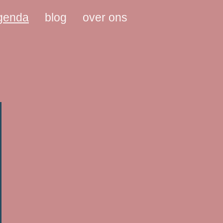
agenda
blog
over ons