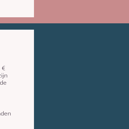
 €
ijn
 de
nden