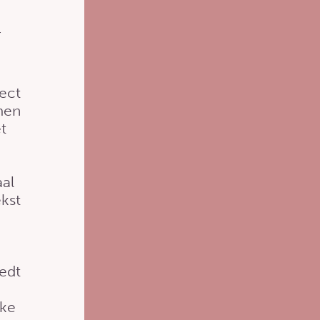
r
fect
men
t
aal
ekst
edt
jke