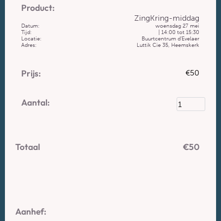
ZingKring-middag
Datum:
woensdag 27 mei
Tijd:
| 14:00 tot 15:30
Locatie:
Buurtcentrum d’Evelaer
Adres:
Luttik Cie 35, Heemskerk
€
50
€
50
Aanhef: