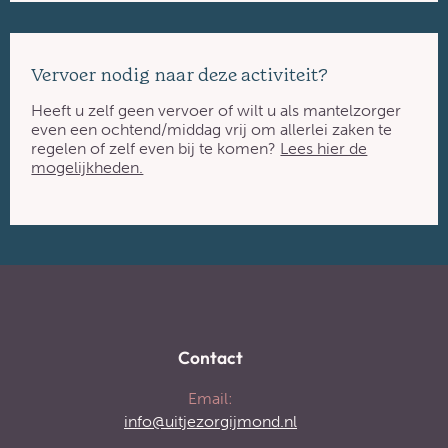
Vervoer nodig naar deze activiteit?
Heeft u zelf geen vervoer of wilt u als mantelzorger
even een ochtend/middag vrij om allerlei zaken te
regelen of zelf even bij te komen?
Lees hier de
mogelijkheden.
Contact
Email:
info@uitjezorgijmond.nl